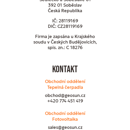
392 01 Soběslav
Česká Republika
IČ: 28119169
DIČ: CZ28119169
Firma je zapsána u Krajského
soudu v Českých Budějovicích,
spis. zn.: C 18276
Kontakt
Obchodní oddělení
Tepelná čerpadla
obchod@geosun.cz
+420 774 451 419
Obchodní oddělení
Fotovoltaika
sales@geosun.cz